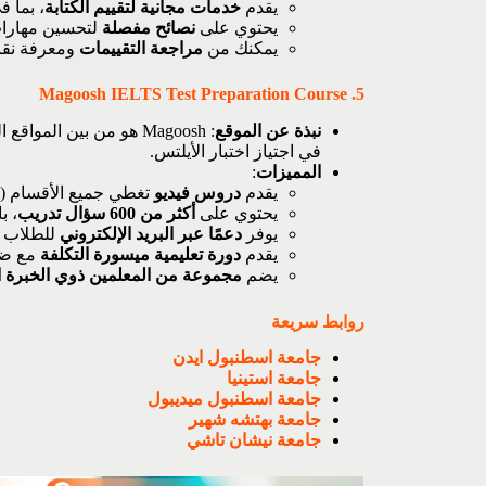
يقدم
خدمات مجانية لتقييم الكتابة
، بما 
يحتوي على
نصائح مفصلة
لتحسين مهارات
يمكنك من
مراجعة التقييمات
ومعرفة نقا
Magoosh IELTS Test Preparation Course
5.
نبذة عن الموقع
: Magoosh هو من بين المواقع المميزة التي تقدم
في اجتياز اختبار الأيلتس.
المميزات
:
يقدم
دروس فيديو
تغطي جميع الأقسام (الا
يحتوي على
أكثر من 600 سؤال تدريب
، ب
يوفر
دعمًا عبر البريد الإلكتروني
للطلاب ا
يقدم
دورة تعليمية ميسورة التكلفة
مع ضما
يضم
مجموعة من المعلمين ذوي الخبرة ال
روابط سريعة
جامعة اسطنبول ايدن
جامعة استينيا
جامعة اسطنبول ميديبول
جامعة بهتشه شهير
جامعة نيشان تاشي