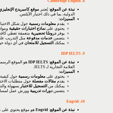
8. Cambridge English
نبذة عن الموقع
: يُعتبر
موقع كامبريدج الإنجليزي
الدولية، بما في ذلك اختبار الأيلتس.
المميزات
:
يقدم
معلومات رسمية
حول شكل الاختبار 
يحتوي على
نماذج اختبارات حقيقية
ومواد 
يوفر
دروسًا تحضيرية
متعمقة تغطي كافة ج
يتضمن
خدمات مدفوعة
مثل التدريب على
يمكنك
التسجيل للامتحان
في أي دولة حول
IDP IELTS
9.
نبذة عن الموقع
:
IDP IELTS
هو الموقع الرسمي
العلامة التجارية لـ IELTS.
المميزات
:
يحتوي على
معلومات رسمية
حول كيفية ا
يقدم
مقالات مفصلة
حول متطلبات الاختبا
يمكنك من
التسجيل للاختبار
بسهولة والتع
يتضمن
دورات تدريبية
وورش عمل لمساعدت
Engvid
10.
نبذة عن الموقع
:
Engvid
هو موقع يحتوي على مق