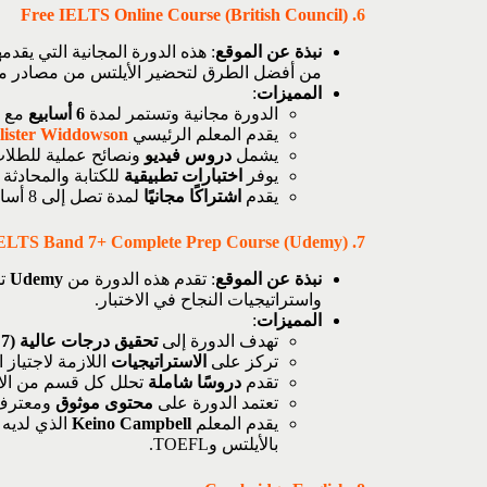
Free IELTS Online Course (British Council)
6.
نبذة عن الموقع
: هذه الدورة المجانية التي يقدم
من أفضل الطرق لتحضير الأيلتس من مصادر مو
المميزات
:
الدورة مجانية وتستمر لمدة
6 أسابيع
مع س
يقدم المعلم الرئيسي
lister Widdowson
يشمل
دروس فيديو
ونصائح عملية للطلا
يوفر
اختبارات تطبيقية
للكتابة والمحادثة 
يقدم
اشتراكًا مجانيًا
لمدة تصل إلى 8 أسابيع.
7. IELTS Band 7+ Complete Prep Course (Udemy)
نبذة عن الموقع
: تقدم هذه الدورة من
Udemy
تح
واستراتيجيات النجاح في الاختبار.
المميزات
:
تهدف الدورة إلى
تحقيق درجات عالية (7 أو أكثر)
تركز على
الاستراتيجيات
اللازمة لاجتياز ا
تقدم
دروسًا شاملة
تحلل كل قسم من الاخ
تعتمد الدورة على
محتوى موثوق
ومعترف ب
يقدم المعلم
Keino Campbell
بالأيلتس وTOEFL.