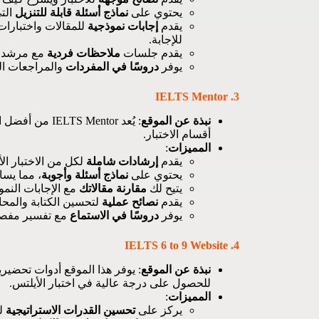
يحتوي على
نماذج أسئلة قابلة للتنزيل
التي
يقدم
إجابات نموذجية
للمقالات واختبارات
للإجابة.
يقدم جلسات
ملاحظات فردية
مع مرشد 
يوفر
دروسًا في المفردات
والمراجعات ال
IELTS Mentor
3.
نبذة عن الموقع
: يُعد  Mentor
أقسام الاختبار.
المميزات
:
يقدم
إرشادات شاملة
لكل من الاختبار الأ
يحتوي على
نماذج أسئلة وأجوبة
، مما يسا
يتيح لك
مقارنة مقالاتك
مع الإجابات النم
يقدم
نصائح عملية
لتحسين الكتابة والمحاد
يوفر
دروسًا في الاستماع
مع تفسير مفصل 
4. IELTS 6 to 9 Website
نبذة عن الموقع
: يوفر هذا الموقع أدوات تحضير
للحصول على درجة عالية في اختبار الأيلتس.
المميزات
:
يركز على
تحسين القدرات الاستراتيجية
لل