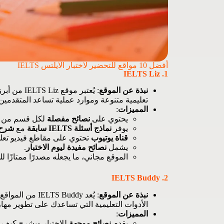
أفضل 10 مواقع للتحضير لاختبار الايلتس IELTS
IELTS Liz
1.
نبذة عن الموقع
: يُعتبر م
تعليمية متنوعة وموارد عملية تساعد المتقدمين ع
المميزات
:
يحتوي على
نصائح مفصلة
لكل قسم من أقسا
يوفر
نماذج أسئلة IELTS سابقة
مع
شرح
قناة يوتيوب
تحتوي على مقاطع فيديو تعليم
يشمل
نصائح مفيدة ليوم الاختبار
.
الموقع مجاني، ما يجعله مصدرًا ممتازًا 
IELTS Buddy
2.
نبذة عن الموقع
: يُعد TS Buddy
الأدوات التعليمية التي تساعدك على تطوير مهار
المميزات
:
يقدم
نصائح موجهة
للاختبار ويشرح كيف 