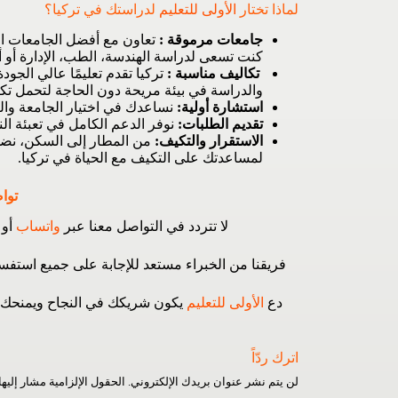
لماذا تختار
الأولى للتعليم
لدراستك في تركيا؟
جامعات مرموقة :
تعاون مع أفضل الجامعات الت
كنت تسعى لدراسة الهندسة، الطب، الإدارة أو أ
تكاليف مناسبة :
تركيا تقدم تعليمًا عالي الج
والدراسة في بيئة مريحة دون الحاجة لتحمل تك
استشارة أولية:
نساعدك في اختيار الجامعة والتخ
تقديم الطلبات:
نوفر الدعم الكامل في تعبئة ال
الاستقرار والتكيف:
من المطار إلى السكن، نضم
لمساعدتك على التكيف مع الحياة في تركيا.
تواص
لا تتردد في التواصل معنا عبر
واتساب
أو
فريقنا من الخبراء مستعد للإجابة على جميع است
دع
الأولى للتعليم
يكون شريكك في النجاح ويمنحك ال
اترك ردّاً
لن يتم نشر عنوان بريدك الإلكتروني.
الحقول الإلزامية مشار إليها