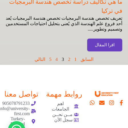
ما هي تكاليف دراسة تخصص هندسة البرمجيات
في تركيا
تعريف تخصص هندسة البرمجيات تخصص هندسة البرمجيات يُعد
أحد فروع علم الهندسة الذي يُعنى بتحليل احتياجات المستخدمين
وتصميم وتطوير.....
اقرا المقال
السابق
1
2
3
4
5
التالي
روابط مهمة
تواصل معنا
905078791233
اهم
info@university-
الجامعات
first.com
مــن نحــن
Turkey-
سجل الآن
Istanbul