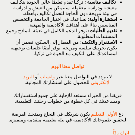
تكاليف مناسبة :
تركيا تقدم تعليمًا عالي الجودة بتكاليف
معيشة ودراسة معقولة. ستتمكن من العيش والدراسة
في بيئة مريحة دون الحاجة لتحمل تكاليف باهظة.
استشارة أولية:
نساعدك في اختيار الجامعة والتخصص
المناسبين بناءً على أهدافك الأكاديمية والمهنية.
تقديم الطلبات:
نوفر الدعم الكامل في تعبئة النماذج وجمع
المستندات المطلوبة.
الاستقرار والتكيف:
من المطار إلى السكن، نضمن أن
تكون تجربتك سلسة ومريحة. نوفر أيضًا جلسات توجيهية
لمساعدتك على التكيف مع الحياة في تركيا.
تواصل معنا اليوم
لا تتردد في التواصل معنا عبر
واتساب
أو
البريد
الإلكتروني
للحصول على استشارتك المجانية.
فريقنا من الخبراء مستعد للإجابة على جميع استفساراتك
ومساعدتك في كل خطوة من خطوات رحلتك التعليمية.
دع
الأولى للتعليم
يكون شريكك في النجاح ويمنحك الفرصة
لتحقيق طموحاتك الأكاديمية في بيئة تعليمية متقدمة ومتميزة.
اترك ردّاً