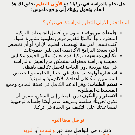
هل تحلم بالدراسة في تركيا؟ دع
الأولى للتعليم
تحقق لك هذا
الحلم وتحول رؤيتك إلى واقع ملموس!
لماذا تختار
الأولى للتعليم
لدراستك في تركيا؟
جامعات مرموقة :
تعاون مع أفضل الجامعات التركية
المعترف بها عالميًا لتقديم فرص تعليمية متميزة. سواء
كنت تسعى لدراسة الهندسة، الطب، الإدارة أو أي تخصص
آخر، ستجد البرامج الأكاديمية التي تلبي طموحاتك.
تكاليف مناسبة :
تركيا تقدم تعليمًا عالي الجودة بتكاليف
معيشة ودراسة معقولة. ستتمكن من العيش والدراسة
في بيئة مريحة دون الحاجة لتحمل تكاليف باهظة.
استشارة أولية:
نساعدك في اختيار الجامعة والتخصص
المناسبين بناءً على أهدافك الأكاديمية والمهنية.
تقديم الطلبات:
نوفر الدعم الكامل في تعبئة النماذج وجمع
المستندات المطلوبة.
الاستقرار والتكيف:
من المطار إلى السكن، نضمن أن
تكون تجربتك سلسة ومريحة. نوفر أيضًا جلسات توجيهية
لمساعدتك على التكيف مع الحياة في تركيا.
تواصل معنا اليوم
لا تتردد في التواصل معنا عبر
واتساب
أو
البريد