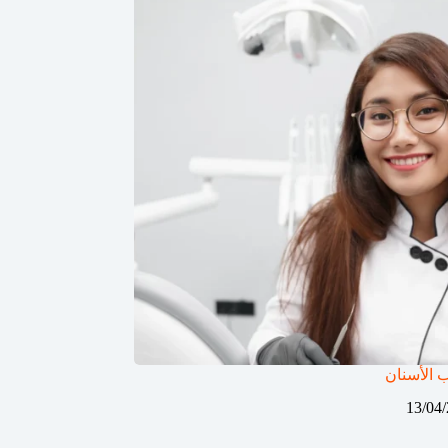
لأسنان​
13/04