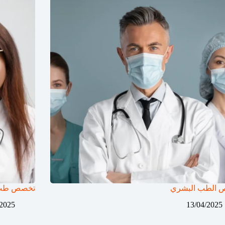
الطب البشري​
تخصص طب ا
/2025
13/04/2025