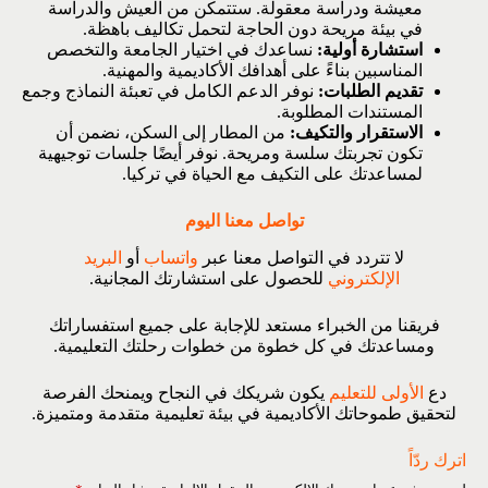
معيشة ودراسة معقولة. ستتمكن من العيش والدراسة
في بيئة مريحة دون الحاجة لتحمل تكاليف باهظة.
استشارة أولية:
نساعدك في اختيار الجامعة والتخصص
المناسبين بناءً على أهدافك الأكاديمية والمهنية.
تقديم الطلبات:
نوفر الدعم الكامل في تعبئة النماذج وجمع
المستندات المطلوبة.
الاستقرار والتكيف:
من المطار إلى السكن، نضمن أن
تكون تجربتك سلسة ومريحة. نوفر أيضًا جلسات توجيهية
لمساعدتك على التكيف مع الحياة في تركيا.
تواصل معنا اليوم
لا تتردد في التواصل معنا عبر
واتساب
أو
البريد
الإلكتروني
للحصول على استشارتك المجانية.
فريقنا من الخبراء مستعد للإجابة على جميع استفساراتك
ومساعدتك في كل خطوة من خطوات رحلتك التعليمية.
دع
الأولى للتعليم
يكون شريكك في النجاح ويمنحك الفرصة
لتحقيق طموحاتك الأكاديمية في بيئة تعليمية متقدمة ومتميزة.
اترك ردّاً