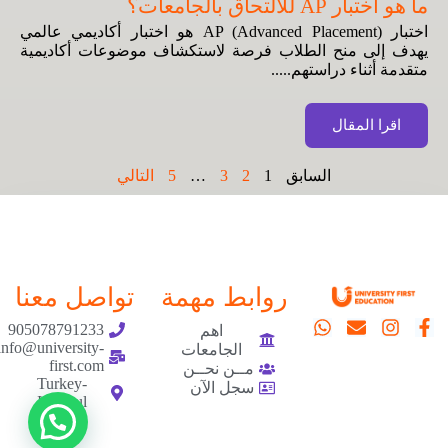
ما هو اختبار AP للالتحاق بالجامعات؟
اختبار AP (Advanced Placement) هو اختبار أكاديمي عالمي
يهدف إلى منح الطلاب فرصة لاستكشاف موضوعات أكاديمية
متقدمة أثناء دراستهم.....
اقرا المقال
السابق
1
2
3
…
5
التالي
روابط مهمة
تواصل معنا
905078791233
اهم
info@university-
الجامعات
first.com
مــن نحــن
Turkey-
سجل الآن
Istanbul