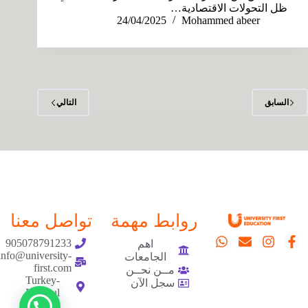
ظل التحولات الاقتصادية…
24/04/2025
Mohammed abeer
السابق
التالي
روابط مهمة
تواصل معنا
905078791233
اهم
info@university-
الجامعات
first.com
مــن نحــن
Turkey-
سجل الآن
Istanbul