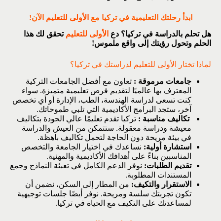
ابدأ رحلتك التعليمية في تركيا مع
الأولى للتعليم
الآن!
هل تحلم بالدراسة في تركيا؟ دع
الأولى للتعليم
تحقق لك هذا
الحلم وتحول رؤيتك إلى واقع ملموس!
لماذا تختار
الأولى للتعليم
لدراستك في تركيا؟
جامعات مرموقة :
تعاون مع أفضل الجامعات التركية
المعترف بها عالميًا لتقديم فرص تعليمية متميزة. سواء
كنت تسعى لدراسة الهندسة، الطب، الإدارة أو أي تخصص
آخر، ستجد البرامج الأكاديمية التي تلبي طموحاتك.
تكاليف مناسبة :
تركيا تقدم تعليمًا عالي الجودة بتكاليف
معيشة ودراسة معقولة. ستتمكن من العيش والدراسة
في بيئة مريحة دون الحاجة لتحمل تكاليف باهظة.
استشارة أولية:
نساعدك في اختيار الجامعة والتخصص
المناسبين بناءً على أهدافك الأكاديمية والمهنية.
تقديم الطلبات:
نوفر الدعم الكامل في تعبئة النماذج وجمع
المستندات المطلوبة.
الاستقرار والتكيف:
من المطار إلى السكن، نضمن أن
تكون تجربتك سلسة ومريحة. نوفر أيضًا جلسات توجيهية
لمساعدتك على التكيف مع الحياة في تركيا.