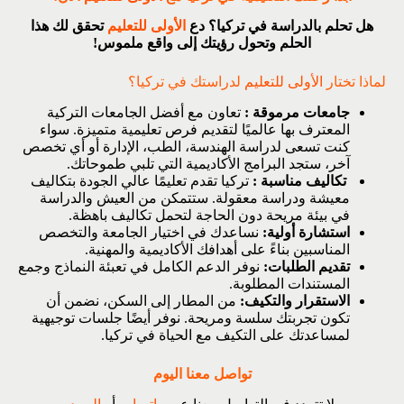
هل تحلم بالدراسة في تركيا؟ دع
الأولى للتعليم
تحقق لك هذا
الحلم وتحول رؤيتك إلى واقع ملموس!
لماذا تختار
الأولى للتعليم
لدراستك في تركيا؟
جامعات مرموقة :
تعاون مع أفضل الجامعات التركية
المعترف بها عالميًا لتقديم فرص تعليمية متميزة. سواء
كنت تسعى لدراسة الهندسة، الطب، الإدارة أو أي تخصص
آخر، ستجد البرامج الأكاديمية التي تلبي طموحاتك.
تكاليف مناسبة :
تركيا تقدم تعليمًا عالي الجودة بتكاليف
معيشة ودراسة معقولة. ستتمكن من العيش والدراسة
في بيئة مريحة دون الحاجة لتحمل تكاليف باهظة.
استشارة أولية:
نساعدك في اختيار الجامعة والتخصص
المناسبين بناءً على أهدافك الأكاديمية والمهنية.
تقديم الطلبات:
نوفر الدعم الكامل في تعبئة النماذج وجمع
المستندات المطلوبة.
الاستقرار والتكيف:
من المطار إلى السكن، نضمن أن
تكون تجربتك سلسة ومريحة. نوفر أيضًا جلسات توجيهية
لمساعدتك على التكيف مع الحياة في تركيا.
تواصل معنا اليوم